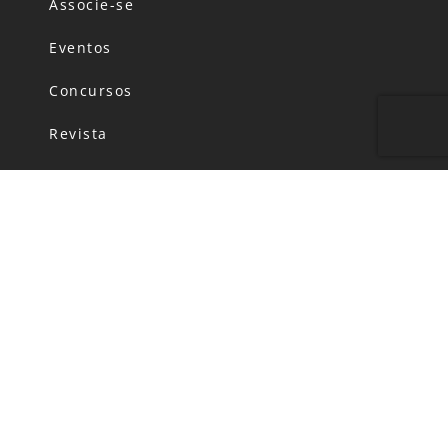
Associe-se
Eventos
Concursos
Revista
Canal de Denúncias
Código de Conduta
Política de Privacidade
FALE CONOSCO
HORÁRIO DE FUNCIONAMENTO:
Segunda-feira: das 06h00 às 20h00