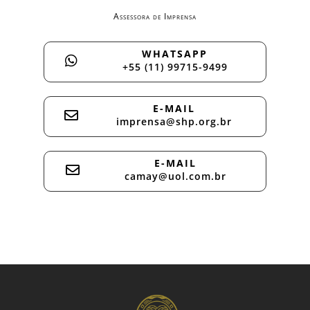
Assessora de Imprensa
WHATSAPP

+55 (11) 99715-9499
E-MAIL

imprensa@shp.org.br
E-MAIL

camay@uol.com.br