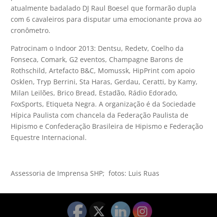
atualmente badalado DJ Raul Boesel que formarão dupla
com 6 cavaleiros para disputar uma emocionante prova ao
cronômetro.
Patrocinam o Indoor 2013: Dentsu, Redetv, Coelho da
Fonseca, Comark, G2 eventos, Champagne Barons de
Rothschild, Artefacto B&C, Momussk, HipPrint com apoio
Osklen, Tryp Berrini, Sta Haras, Gerdau, Ceratti, by Kamy,
Milan Leilões, Brico Bread, Estadão, Rádio Edorado,
FoxSports, Etiqueta Negra. A organização é da Sociedade
Hípica Paulista com chancela da Federação Paulista de
Hipismo e Confederação Brasileira de Hipismo e Federação
Equestre Internacional.
Assessoria de Imprensa SHP; fotos: Luis Ruas