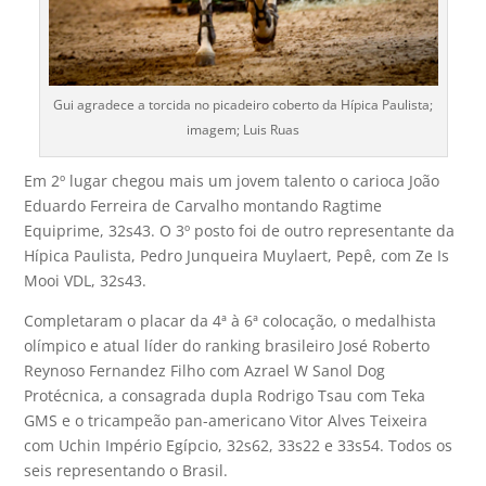
Gui agradece a torcida no picadeiro coberto da Hípica Paulista;
imagem; Luis Ruas
Em 2º lugar chegou mais um jovem talento o carioca João
Eduardo Ferreira de Carvalho montando Ragtime
Equiprime, 32s43. O 3º posto foi de outro representante da
Hípica Paulista, Pedro Junqueira Muylaert, Pepê, com Ze Is
Mooi VDL, 32s43.
Completaram o placar da 4ª à 6ª colocação, o medalhista
olímpico e atual líder do ranking brasileiro José Roberto
Reynoso Fernandez Filho com Azrael W Sanol Dog
Protécnica, a consagrada dupla Rodrigo Tsau com Teka
GMS e o tricampeão pan-americano Vitor Alves Teixeira
com Uchin Império Egípcio, 32s62, 33s22 e 33s54. Todos os
seis representando o Brasil.