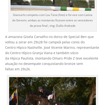
Giancarlo competiu com Lou Tana (foto) e foi vice com Latina
do Gerezin, ambas as montarias ficaram entre os vencedores
da prova final ; img: Duílio Andrade
A amazona Gisela Carvalho no dorso de Special Ben que
voltou a zerar em 29s28 foi campeã pelas cores do
Centro Hípico Nashville. José Vicente Marino, representante
do Centro Hípico Granja Viana e também sócio
da Hípica Paulista, montando Omars Pride Z teve excelente
atuação no desempate conquistando bronze sem
faltas em 29s26.