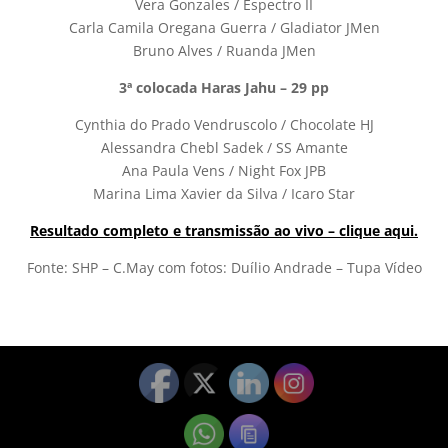
Vera Gonzales / Espectro II
Carla Camila Oregana Guerra / Gladiator JMen
Bruno Alves / Ruanda JMen
3ª colocada Haras Jahu – 29 pp
Cynthia do Prado Vendruscolo / Chocolate HJ
Alessandra Chebl Sadek / SS Amante
Ana Paula Vens / Night Fox JPB
Marina Lima Xavier da Silva / Icaro Star
Resultado completo e transmissão ao vivo – clique aqui.
Fonte: SHP – C.May com fotos: Duílio Andrade – Tupa Vídeo