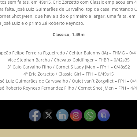
os sem faltas, em 49s15, Eric Zorzetto com Classic emplacou em 4
alta, José Luiz Guimarães de Carvalho, top da casa, montando Qui
rnet Shot JMen, que havia sido o primeiro a largar, uma falta, em 
e José Luiz e o primo Zé Roberto Reynoso.
Clássico, 1.45m
peão Felipe Ferreira Figueiredo / Cehjur Balenny (IA) – FHMG – 0/4
Vice Stephan Barcha / Chevaux Goldfinger – FHBR – 0/42s35
3º Caio Carvalho Filho / Cornet S Lady JMen – FPrH – 0/48s52
4º Eric Zorzetto / Classic Girl – FPH – 0/49s15
osé Luiz Guimarães de Carvavalho / Quiet van´t Zorgvliet – FPH – 0/
osé Roberto Reynoso Fernandez Filho / Cornet Shot JMen – FPH – 4/