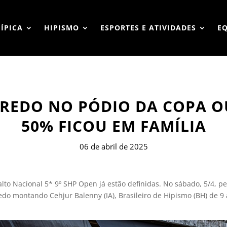
HÍPICA
HIPISMO
ESPORTES E ATIVIDADES
E
EIREDO NO PÓDIO DA COPA 
50% FICOU EM FAMÍLIA
06 de abril de 2025
to Nacional 5* 9º SHP Open já estão definidas. No sábado, 5/4, p
iredo montando Cehjur Balenny (IA), Brasileiro de Hipismo (BH) de 9