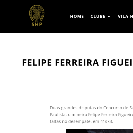
HOME
CLUBE
VILA 
FELIPE FERREIRA FIGU
Duas grandes disputas do Concurso de Sal
Paulista, o mineiro Felipe Ferreira Figue
faltas no desempate, em 41s73.