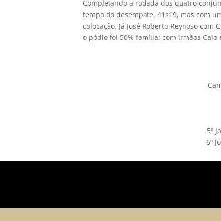
Completando a rodada dos quatro conjunt
tempo do desempate, 41s19, mas com uma f
colocação. Já José Roberto Reynoso com Co
o pódio foi 50% família: com irmãos Caio 
Cam
5º J
6º J