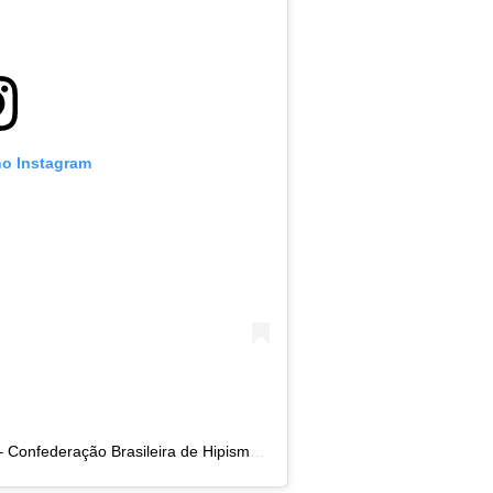
no Instagram
Uma publicação compartilhada por CBH – Confederação Brasileira de Hipismo (@cbhoficial)