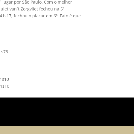
º lugar por São Paulo. Com o melhor
et van´t Zorgvliet fechou na 5ª
41s17, fechou o placar em 6º. Fato é que
1s73
41s10
41s10