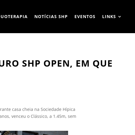
QUOTERAPIA
NOTÍCIAS SHP
EVENTOS
LINKS
OURO SHP OPEN, EM QUE
erante casa cheia na Sociedade Hípica
 anos, venceu o Clássico, a 1.45m, sem