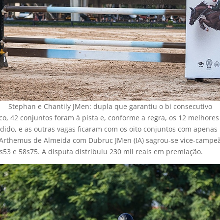
Stephan e Chantily JMen: dupla que garantiu o bi consecutivo
o, 42 conjuntos foram à pista e, conforme a regra, os 12 melhores v
do, e as outras vagas ficaram com os oito conjuntos com apenas u
Arthemus de Almeida com Dubruc JMen (IA) sagrou-se vice-campe
s53 e 58s75. A disputa distribuiu 230 mil reais em premiação.