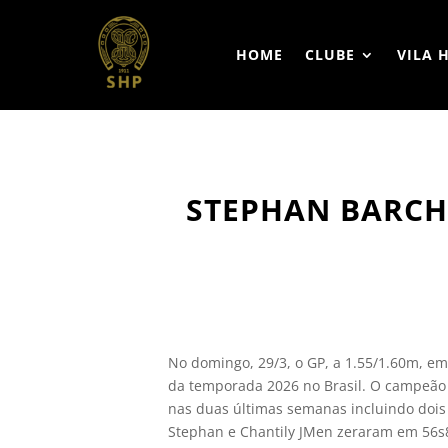
HOME
CLUBE
VILA 
STEPHAN BARCHA
No domingo, 29/3, o GP, a 1.55/1.60m, em
da temporada 2026 no Brasil. O campeão 
nas duas últimas semanas incluindo dois 
Stephan e Chantily JMen zeraram em 56s87