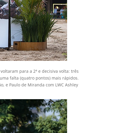
oltaram para a 2ª e decisiva volta: três
ma falta (quatro pontos) mais rápidos.
ão, e Paulo de Miranda com LWC Ashley