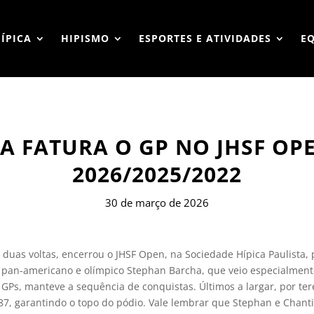
HÍPICA
HIPISMO
ESPORTES E ATIVIDADES
E
 FATURA O GP NO JHSF OPE
2026/2025/2022
30 de março de 2026
 duas voltas, encerrou o JHSF Open, na Sociedade Hípica Paulista,
pan-americano e olímpico Stephan Barcha, que veio especialmente 
GPs, manteve a sequência de conquistas. Últimos a largar, por tere
, garantindo o topo do pódio. Vale lembrar que Stephan e Chantil