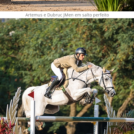
Artemus e Dubruc JMen em salto perfeito