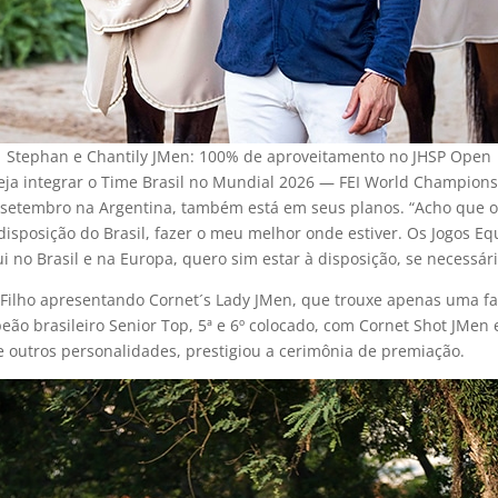
Stephan e Chantily JMen: 100% de aproveitamento no JHSP Open
seja integrar o Time Brasil no Mundial 2026 — FEI World Champion
 setembro na Argentina, também está em seus planos. “Acho que o
disposição do Brasil, fazer o meu melhor onde estiver. Os Jogos Eq
 no Brasil e na Europa, quero sim estar à disposição, se necessário
ilho apresentando Cornet´s Lady JMen, que trouxe apenas uma falt
ão brasileiro Senior Top, 5ª e 6º colocado, com Cornet Shot JMen 
re outros personalidades, prestigiou a cerimônia de premiação.