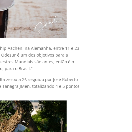
ship Aachen, na Alemanha, entre 11 e 23
 Odesur é um dos objetivos para a
uestres Mundiais são antes, então é o
, para o Brasil.”
a zerou a 2ª, seguido por José Roberto
e Tanagra JMen, totalizando 4 e 5 pontos