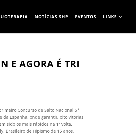
QUOTERAPIA
NOTÍCIAS SHP
EVENTOS
LINKS
N E AGORA É TRI
 primeiro Concurso de Salto Nacional 5*
da Espanha, onde garantiu oito vitórias
m sido os mais rápidos na 1ª volta,
y, Brasileiro de Hipismo de 15 anos,