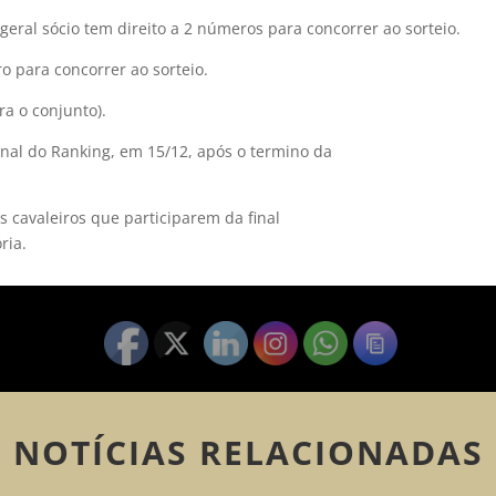
geral sócio tem direito a 2 números para concorrer ao sorteio.
 para concorrer ao sorteio.
ra o conjunto).
inal do Ranking, em 15/12, após o termino da
s cavaleiros que participarem da final
ria.
NOTÍCIAS RELACIONADAS