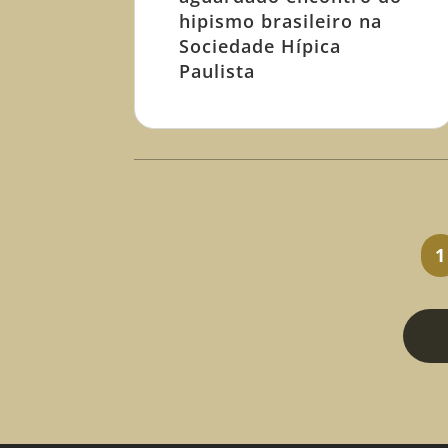
hipismo brasileiro na
Sociedade Hípica
Paulista
1