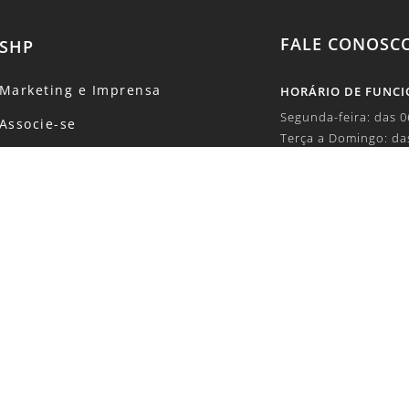
FALE CONOSC
SHP
Marketing e Imprensa
HORÁRIO DE FUNC
Segunda-feira: das 
Associe-se
Terça a Domingo: da
Eventos
TELEFONE:
Concursos
+55 (11) 5504-6100
Revista
E-MAIL:
Canal de Denúncias
marketing1@shp.org
Código de Conduta
SOBRE DADOS E PR
Política de Privacidade
lgpd@shp.org.br