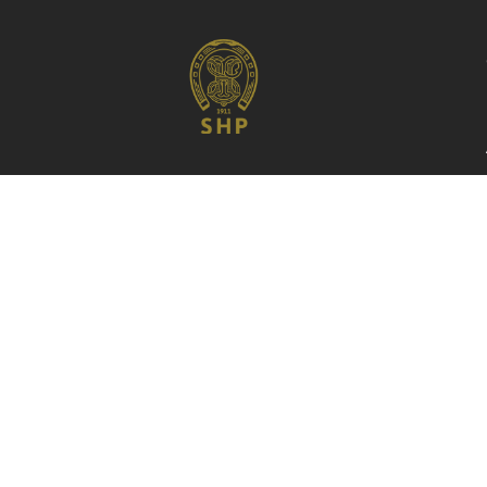
Fundada em 1911, a Sociedade Hípica
Paulista é o primeiro e mais tradicional
centro hípico de São Paulo e do Brasil.
Celeiro de diversas gerações de
cavaleiros e amazonas de renome
internacional, o Clube, localizado no
Brooklin, coração da zona sul da capital,
nasceu e se mantém como prestigiado
ponto de encontro e convívio da classe
empresarial e apaixonados por cavalos.