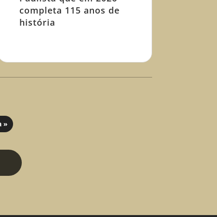
completa 115 anos de
história
a »