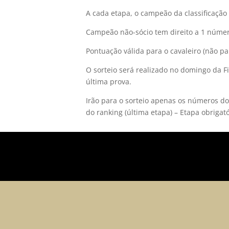
A cada etapa, o campeão da classificação 
Campeão não-sócio tem direito a 1 número
Pontuação válida para o cavaleiro (não pa
O sorteio será realizado no domingo da F
última prova.
Irão para o sorteio apenas os números do
do ranking (última etapa) – Etapa obrigató