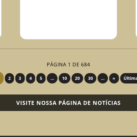
PÁGINA 1 DE 684
2
3
4
5
...
10
20
30
...
»
Últim
VISITE NOSSA PÁGINA DE NOTÍCIAS