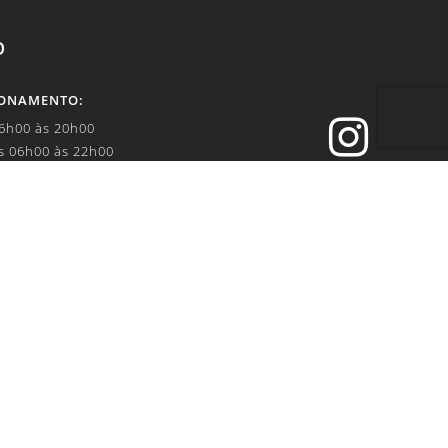
O
IONAMENTO:

06h00 às 20h00
s 06h00 às 22h00


.br
IVACIDADE: