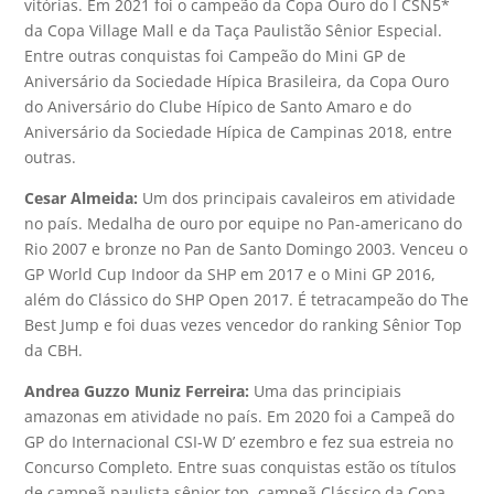
vitórias. Em 2021 foi o campeão da Copa Ouro do I CSN5*
da Copa Village Mall e da Taça Paulistão Sênior Especial.
Entre outras conquistas foi Campeão do Mini GP de
Aniversário da Sociedade Hípica Brasileira, da Copa Ouro
do Aniversário do Clube Hípico de Santo Amaro e do
Aniversário da Sociedade Hípica de Campinas 2018, entre
outras.
Cesar Almeida:
Um dos principais cavaleiros em atividade
no país. Medalha de ouro por equipe no Pan-americano do
Rio 2007 e bronze no Pan de Santo Domingo 2003. Venceu o
GP World Cup Indoor da SHP em 2017 e o Mini GP 2016,
além do Clássico do SHP Open 2017. É tetracampeão do The
Best Jump e foi duas vezes vencedor do ranking Sênior Top
da CBH.
Andrea Guzzo Muniz Ferreira:
Uma das principiais
amazonas em atividade no país. Em 2020 foi a Campeã do
GP do Internacional CSI-W D’ ezembro e fez sua estreia no
Concurso Completo. Entre suas conquistas estão os títulos
de campeã paulista sênior top, campeã Clássico da Copa