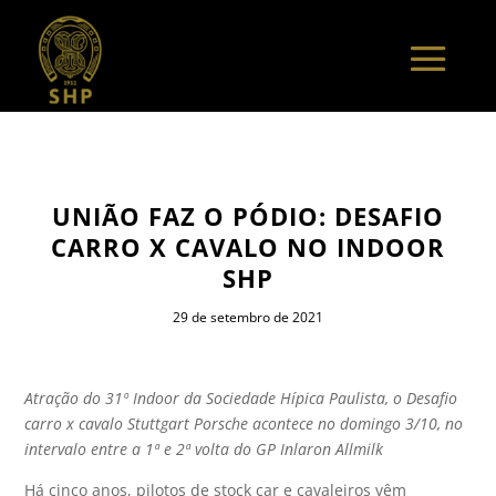
UNIÃO FAZ O PÓDIO: DESAFIO
CARRO X CAVALO NO INDOOR
SHP
29 de setembro de 2021
Atração do 31º Indoor da Sociedade Hípica Paulista, o Desafio
carro x cavalo Stuttgart Porsche acontece no domingo 3/10, no
intervalo entre a 1ª e 2ª volta do GP Inlaron Allmilk
Há cinco anos, pilotos de stock car e cavaleiros vêm