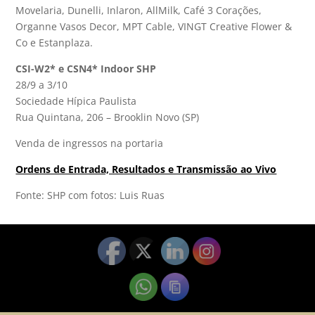
Movelaria, Dunelli, Inlaron, AllMilk, Café 3 Corações,
Organne Vasos Decor, MPT Cable, VINGT Creative Flower &
Co e Estanplaza.
CSI-W2* e CSN4* Indoor SHP
28/9 a 3/10
Sociedade Hípica Paulista
Rua Quintana, 206 – Brooklin Novo (SP)
Venda de ingressos na portaria
Ordens de Entrada, Resultados e Transmissão ao Vivo
Fonte: SHP com fotos: Luis Ruas