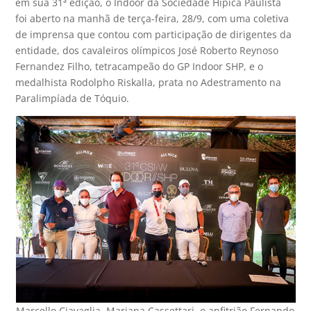
em sua 31ª edição, o Indoor da Sociedade Hípica Paulista
foi aberto na manhã de terça-feira, 28/9, com uma coletiva
de imprensa que contou com participação de dirigentes da
entidade, dos cavaleiros olímpicos José Roberto Reynoso
Fernandez Filho, tetracampeão do GP Indoor SHP, e o
medalhista Rodolpho Riskalla, prata no Adestramento na
Paralimpíada de Tóquio.
Marcello Ciavaglia, Mariana Cassettari, o anfitrião Fernando