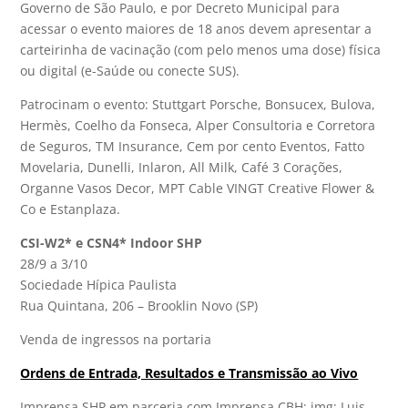
Governo de São Paulo, e por Decreto Municipal para
acessar o evento maiores de 18 anos devem apresentar a
carteirinha de vacinação (com pelo menos uma dose) física
ou digital (e-Saúde ou conecte SUS).
Patrocinam o evento: Stuttgart Porsche, Bonsucex, Bulova,
Hermès, Coelho da Fonseca, Alper Consultoria e Corretora
de Seguros, TM Insurance, Cem por cento Eventos, Fatto
Movelaria, Dunelli, Inlaron, All Milk, Café 3 Corações,
Organne Vasos Decor, MPT Cable VINGT Creative Flower &
Co e Estanplaza.
CSI-W2* e CSN4* Indoor SHP
28/9 a 3/10
Sociedade Hípica Paulista
Rua Quintana, 206 – Brooklin Novo (SP)
Venda de ingressos na portaria
Ordens de Entrada, Resultados e Transmissão ao Vivo
Imprensa SHP em parceria com Imprensa CBH; img: Luis