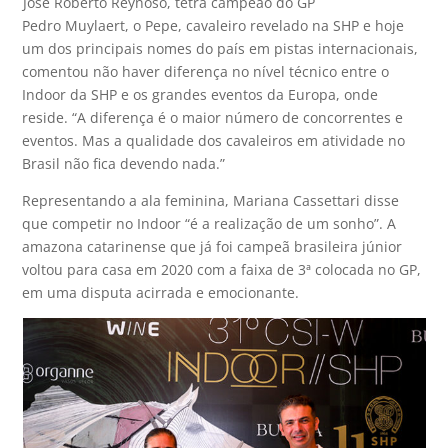
José Roberto Reynoso, tetra campeão do GP
Pedro Muylaert, o Pepe, cavaleiro revelado na SHP e hoje
um dos principais nomes do país em pistas internacionais,
comentou não haver diferença no nível técnico entre o
Indoor da SHP e os grandes eventos da Europa, onde
reside. “A diferença é o maior número de concorrentes e
eventos. Mas a qualidade dos cavaleiros em atividade no
Brasil não fica devendo nada.”
Representando a ala feminina, Mariana Cassettari disse
que competir no Indoor “é a realização de um sonho”. A
amazona catarinense que já foi campeã brasileira júnior
voltou para casa em 2020 com a faixa de 3ª colocada no GP,
em uma disputa acirrada e emocionante.