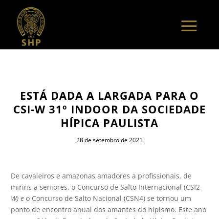
ESTÁ DADA A LARGADA PARA O
CSI-W 31º INDOOR DA SOCIEDADE
HÍPICA PAULISTA
28 de setembro de 2021
De cavaleiros e amazonas amadores a profissionais, de
mirins a seniores, o Concurso de Salto Internacional (CSI2
-
W) e
o Concurso de Salto Nacional (CSN4) se tornou um
ponto de encontro anual dos amantes do hipismo. Este ano