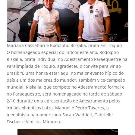
Mariana Cassettari e Rodolpho Riskalla, prata em Tóquio
O homenageado especial do Indoor este ano, Rodolpho
Riskalla, prata individual no Adestramento Paraequestre na
Paralimpíada de Tóquio, agradeceu o convite para vir ao
Brasil: “É uma honra estar aqui no maior evento hípico do
país e um dos maiores do mundo”. Também vice-campeão
mundial, Riskalla, que compete no Adestramento formal e
no Paraequestre, será homenageado na tarde de sábado
2/10 durante uma apresentação de Adestramento pelos
irmãos olímpicos Luiza, Manuel e Pedro Tavares, a
medalhista pan-americana Sarah Waddell, Gabrielle
Fischer e Vinicius Miranda.