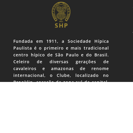
Fundada em 1911, a Sociedade Hípica
Paulista é o primeiro e mais tradicional
centro hípico de São Paulo e do Brasil.
Celeiro de diversas gerações de
cavaleiros e amazonas de renome
internacional, o Clube, localizado no
Brooklin, coração da zona sul da capital,
nasceu e se mantém como prestigiado
ponto de encontro e convívio da classe
empresarial e apaixonados por cavalos.
Rua Qu