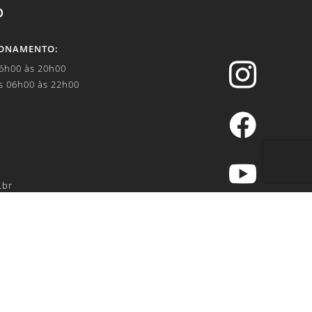
O
IONAMENTO:

06h00 às 20h00
s 06h00 às 22h00


.br
IVACIDADE:
69-010