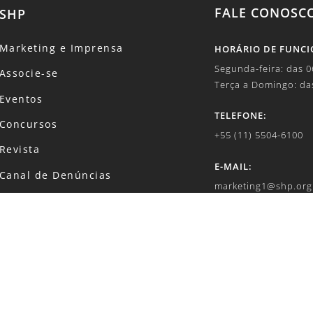
FALE CONOSC
SHP
Marketing e Imprensa
HORÁRIO DE FUNC
Segunda-feira: das 
Associe-se
Terça a Domingo: da
Eventos
TELEFONE:
Concursos
+55 (11) 5504-6100
Revista
E-MAIL:
Canal de Denúncias
marketing1@shp.org
Código de Conduta
SOBRE DADOS E PR
Política de Privacidade
lgpd@shp.org.br
intana, 206 – Cidade Monções – São Paulo – SP – CEP: 045