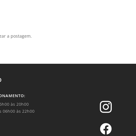
izar a postagem.
O
IONAMENTO:

06h00 às 20h00
s 06h00 às 22h00
