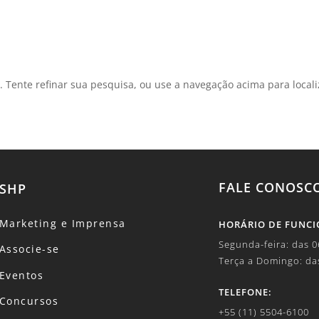
a. Tente refinar sua pesquisa, ou use a navegação acima para local
FALE CONOSC
SHP
Marketing e Imprensa
HORÁRIO DE FUNC
Segunda-feira: das 
Associe-se
Terça a Domingo: da
Eventos
TELEFONE:
Concursos
+55 (11) 5504-6100