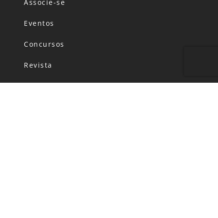
Associe-se
Eventos
Concursos
Revista
Canal de Denúncias
Código de Conduta
Política de Privacidade
FALE CONOSCO
HORÁRIO DE FUNCIONAMENTO:
Segunda-feira: das 06h00 às 20h00