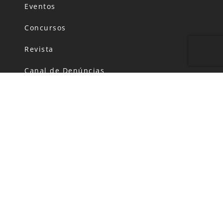
Eventos
Concursos
Revista
Canal de Denúncias
Código de Conduta
Política de Privacidade
FALE CONOSCO
HORÁRIO DE FUNCIONAMENTO:
Segunda-feira: das 06h00 às 20h00
Terça a Domingo: das 06h00 às 22h00