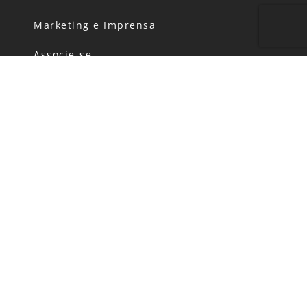
Marketing e Imprensa
Associe-se
Eventos
Concursos
Revista
Canal de Denúncias
Código de Conduta
Política de Privacidade
FALE CONOSCO