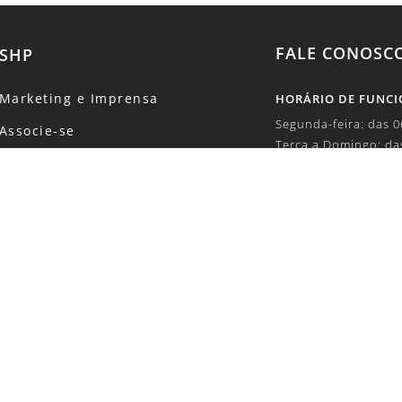
FALE CONOSC
SHP
Marketing e Imprensa
HORÁRIO DE FUNC
Segunda-feira: das 
Associe-se
Terça a Domingo: da
Eventos
TELEFONE:
Concursos
+55 (11) 5504-6100
Revista
E-MAIL:
Canal de Denúncias
marketing1@shp.org
Código de Conduta
SOBRE DADOS E PR
Política de Privacidade
lgpd@shp.org.br