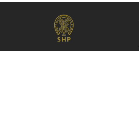
Fundada em 1911, a Sociedade Hípica
Paulista é o primeiro e mais tradicional
centro hípico de São Paulo e do Brasil.
Celeiro de diversas gerações de
cavaleiros e amazonas de renome
internacional, o Clube, localizado no
Brooklin, coração da zona sul da capital,
nasceu e se mantém como prestigiado
ponto de encontro e convívio da classe
empresarial e apaixonados por cavalos.