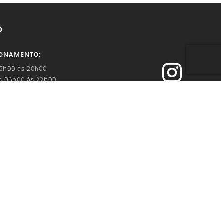
O
IONAMENTO:

06h00 às 20h00
s 06h00 às 22h00


.br
IVACIDADE: