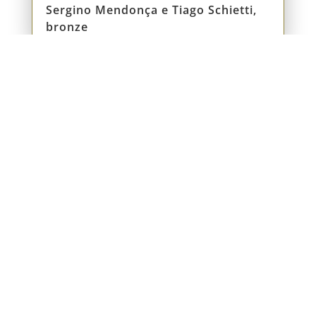
Sergino Mendonça e Tiago Schietti,
bronze
Fundada em 1911, a Sociedade Hípica
Paulista é o primeiro e mais tradicional
centro hípico de São Paulo e do Brasil.
Celeiro de diversas gerações de cavaleiros e