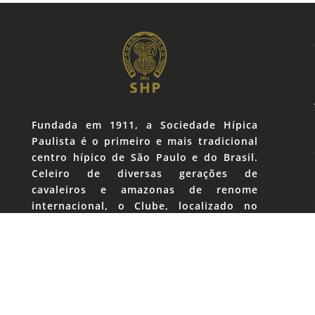
Fundada em 1911, a Sociedade Hípica
Paulista é o primeiro e mais tradicional
centro hípico de São Paulo e do Brasil.
Celeiro de diversas gerações de
cavaleiros e amazonas de renome
internacional, o Clube, localizado no
Brooklin, coração da zona sul da capital,
nasceu e se mantém como prestigiado
ponto de encontro e convívio da classe
empresarial e apaixonados por cavalos.