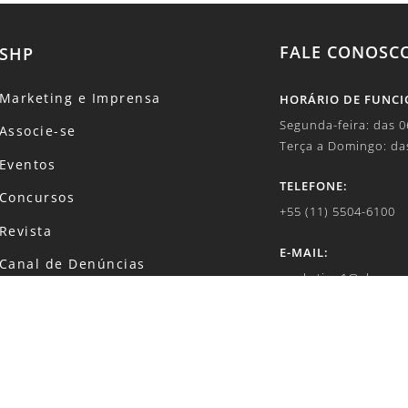
FALE CONOSC
SHP
Marketing e Imprensa
HORÁRIO DE FUNC
Segunda-feira: das 
Associe-se
Terça a Domingo: da
Eventos
TELEFONE:
Concursos
+55 (11) 5504-6100
Revista
E-MAIL:
Canal de Denúncias
marketing1@shp.org
Código de Conduta
SOBRE DADOS E PR
Política de Privacidade
lgpd@shp.org.br