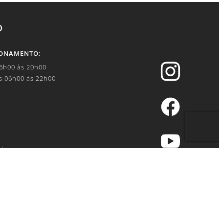
O
IONAMENTO:

06h00 às 20h00
s 06h00 às 22h00


.br
IVACIDADE: