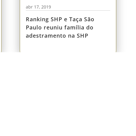
abr 17, 2019
Ranking SHP e Taça São
Paulo reuniu família do
adestramento na SHP
FALE CONOSC
SHP
Marketing e Imprensa
HORÁRIO DE FUNC
Segunda-feira: das 
Associe-se