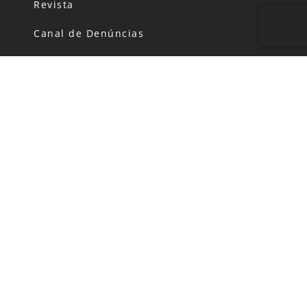
Revista
Canal de Denúncias
Código de Conduta
Política de Privacidade
FALE CONOSCO
HORÁRIO DE FUNCIONAMENTO:
Segunda-feira: das 06h00 às 20h00
Terça a Domingo: das 06h00 às 22h00
TELEFONE:
+55 (11) 5504-6100