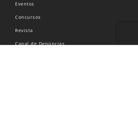
Eventos
Concursos
Revista
Canal de Denúncias
Código de Conduta
Política de Privacidade
FALE CONOSCO
HORÁRIO DE FUNCIONAMENTO:
Segunda-feira: das 06h00 às 20h00
Terça a Domingo: das 06h00 às 22h00