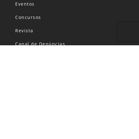
Eventos
Concursos
Revista
Canal de Denúncias
Código de Conduta
Política de Privacidade
FALE CONOSCO
HORÁRIO DE FUNCIONAMENTO:
Segunda-feira: das 06h00 às 20h00
Terça a Domingo: das 06h00 às 22h00