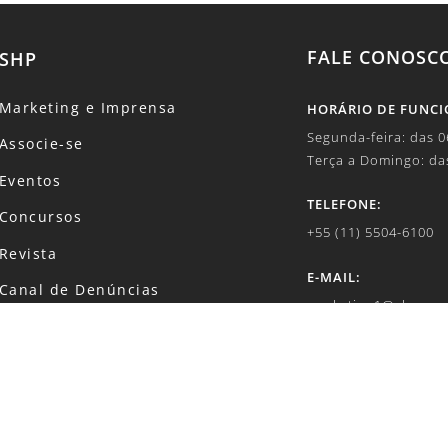
FALE CONOSC
SHP
Marketing e Imprensa
HORÁRIO DE FUNC
Segunda-feira: das 
Associe-se
Terça a Domingo: da
Eventos
TELEFONE:
Concursos
+55 (11) 5504-6100
Revista
E-MAIL:
Canal de Denúncias
marketing1@shp.org
Código de Conduta
SOBRE DADOS E PR
Política de Privacidade
lgpd@shp.org.br