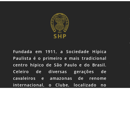
Fundada em 1911, a Sociedade Hípica
Paulista é o primeiro e mais tradicional
centro hípico de São Paulo e do Brasil.
Celeiro de diversas gerações de
cavaleiros e amazonas de renome
internacional, o Clube, localizado no
Brooklin, coração da zona sul da capital,
nasceu e se mantém como prestigiado
ponto de encontro e convívio da classe
empresarial e apaixonados por cavalos.