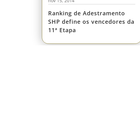
nov 15, 2014
Ranking de Adestramento
SHP define os vencedores da
11ª Etapa
Fundada em 1911, a Sociedade Hípica
Paulista é o primeiro e mais tradicional