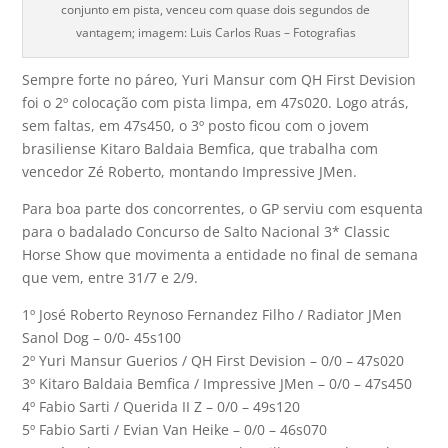
conjunto em pista, venceu com quase dois segundos de
vantagem; imagem: Luis Carlos Ruas – Fotografias
Sempre forte no páreo, Yuri Mansur com QH First Devision
foi o 2º colocação com pista limpa, em 47s020. Logo atrás,
sem faltas, em 47s450, o 3º posto ficou com o jovem
brasiliense Kitaro Baldaia Bemfica, que trabalha com
vencedor Zé Roberto, montando Impressive JMen.
Para boa parte dos concorrentes, o GP serviu com esquenta
para o badalado Concurso de Salto Nacional 3* Classic
Horse Show que movimenta a entidade no final de semana
que vem, entre 31/7 e 2/9.
1º José Roberto Reynoso Fernandez Filho / Radiator JMen
Sanol Dog – 0/0- 45s100
2º Yuri Mansur Guerios / QH First Devision – 0/0 – 47s020
3º Kitaro Baldaia Bemfica / Impressive JMen – 0/0 – 47s450
4º Fabio Sarti / Querida II Z – 0/0 – 49s120
5º Fabio Sarti / Evian Van Heike – 0/0 – 46s070