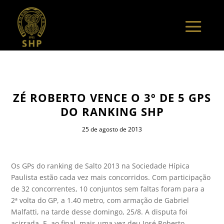
ZÉ ROBERTO VENCE O 3º DE 5 GPS
DO RANKING SHP
25 de agosto de 2013
Os GPs do ranking de Salto 2013 na Sociedade Hípica
Paulista estão cada vez mais concorridos. Com participação
de 32 concorrentes, 10 conjuntos sem faltas foram para a
2ª volta do GP, a 1.40 metro, com armação de Gabriel
Malfatti, na tarde desse domingo, 25/8. A disputa foi
acirrada. E, ao final, mais uma vez deu José Roberto