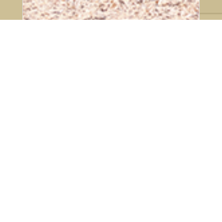
23 de julho de 2026
Ranking Adestramento SHP
após 5 de 9 etapas