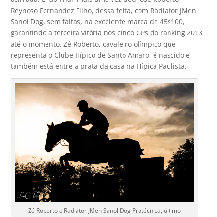
Reynoso Fernandez Filho, dessa feita, com Radiator JMen
Sanol Dog, sem faltas, na excelente marca de 45s100,
garantindo a terceira vitória nos cinco GPs do ranking 2013
até o momento. Zé Roberto, cavaleiro olímpico que
representa o Clube Hípico de Santo Amaro, é nascido e
também está entre a prata da casa na Hípica Paulista.
Zé Roberto e Radiator JMen Sanol Dog Protécnica, último