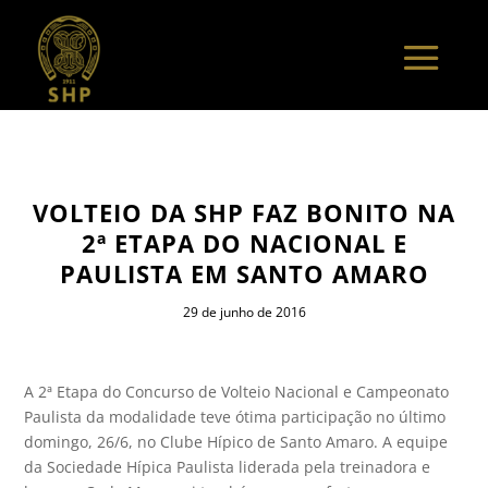
VOLTEIO DA SHP FAZ BONITO NA
2ª ETAPA DO NACIONAL E
PAULISTA EM SANTO AMARO
29 de junho de 2016
A 2ª Etapa do Concurso de Volteio Nacional e Campeonato
Paulista da modalidade teve ótima participação no último
domingo, 26/6, no Clube Hípico de Santo Amaro. A equipe
da Sociedade Hípica Paulista liderada pela treinadora e