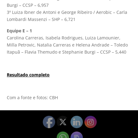
Burgi – CCSP – 6,957
3º Luiza Ibner de Antoni e George Ribeiro / Aerobic – Carla
Lombardi Massenzi – SHP – 6,721
Equipe E – 1
Carolina Carreras, Isabela Rodrigues, Luiza Lamounier,
Milla Petrovic, Natalia Carreras e Helena Andrade – Toledo
Itapuã – Flavia Themudo e Stephanie Burgi – CCSP – 5,440
Resultado completo
Com a fonte e fotos: CBH