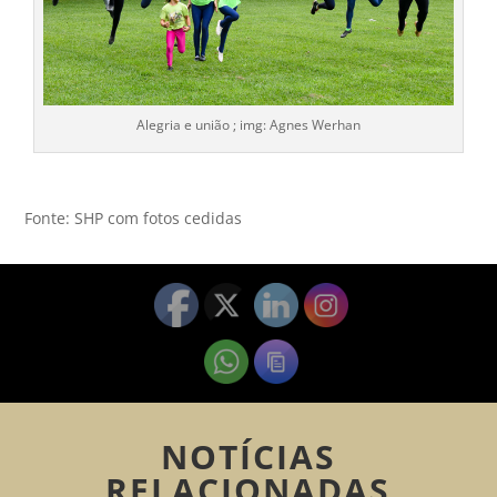
Alegria e união ; img: Agnes Werhan
Fonte: SHP com fotos cedidas
NOTÍCIAS
RELACIONADAS