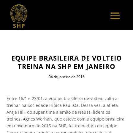
EQUIPE BRASILEIRA DE VOLTEIO
TREINA NA SHP EM JANEIRO
04 de janeiro de 2016
Entre 16/1 e 23/01, a equipe brasileira de volteio volta a
treinar na Sociedade Hípica Paulista. Dessa vez, a atleta
Antje Hill, do super time alemão de Neuss, lidera os
treinos. Agnes Werhan, que esteve com a equipe brasileira
em novembro de 2015 na SHP, foi treinadora da equipe
Neuss e agora, frente a outros projetos pessoais, vai