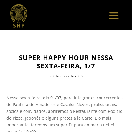
SUPER HAPPY HOUR NESSA
SEXTA-FEIRA, 1/7
30 de junho de 2016
Nessa sexta-feira, dia 01/07, para integrar os concorrentes
do Paulista de Amadores e Cavalos Novos, profissionais,
sócios e convidados, abriremos o Restaurante com Rodízio
de Pizza, Japonês e alguns pratos a la Carte. E o mais
importante: teremos um super DJ para animar a noite!
Início às 19h00.