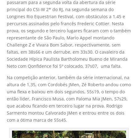
passaram para a segunda volta da abertura da série
principal do CSI-W 2* do RJ, na segunda semana do
Longines Rio Equestrian Festival, com obstáculos a 1.45 e
percursos assinados pelo francês Frederic Cottier. Nesta
prova, os segundo e terceiro lugares ficaram com o também
representante de São Paulo, Mario Appel montando
Challenge Z e Vivara Bom Sabor, respectivamente, sem
faltas, em 38s66 e um derrube, em 33s30. O cavaleiro da
Sociedade Hípica Paulista Bartholomeu Bueno de Miranda
Neto com Qonfidence foi 5º colocado, 37s07, uma falta.
Na competição anterior, também da série internacional, na
altura de 1,35, com Cordobés JMen, Zé Roberto andou como
uma flexa e baixou em dois segundos, 55s19, o tempo do
então líder, Francisco Musa, com Paloma Mia JMen, 57s29,
que acabou ficando em terceiro lugar na prova. Rodrigo
Sarmento montou Calvorado JMen e entrou entre os dois
com a ótima marca de 55s45.