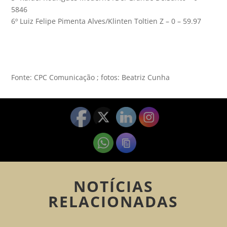
5846
6º Luiz Felipe Pimenta Alves/Klinten Toltien Z – 0 – 59.97
Fonte: CPC Comunicação ; fotos: Beatriz Cunha
NOTÍCIAS
RELACIONADAS