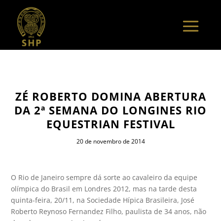
ZÉ ROBERTO DOMINA ABERTURA
DA 2ª SEMANA DO LONGINES RIO
EQUESTRIAN FESTIVAL
20 de novembro de 2014
O Rio de Janeiro sempre dá sorte ao cavaleiro da equipe
olímpica do Brasil em Londres 2012, mas na tarde desta
quinta-feira, 20/11, na Sociedade Hípica Brasileira, José
Roberto Reynoso Fernandez Filho, paulista de 34 anos, não