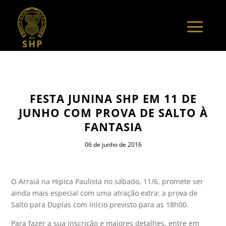
FESTA JUNINA SHP EM 11 DE
JUNHO COM PROVA DE SALTO À
FANTASIA
06 de junho de 2016
O Arraiá na Hípica Paulista no sábado, 11/6, promete ser
ainda mais especial com uma atração extra: a prova de
Salto para Duplas com início previsto para as 18h00.
Para fazer a sua inscrição e maiores detalhes, entre em