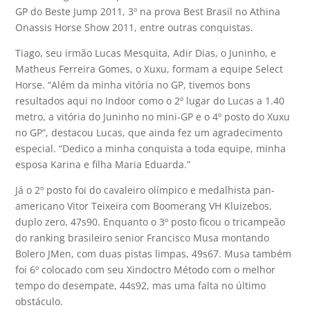
GP do Beste Jump 2011, 3º na prova Best Brasil no Athina
Onassis Horse Show 2011, entre outras conquistas.
Tiago, seu irmão Lucas Mesquita, Adir Dias, o Juninho, e
Matheus Ferreira Gomes, o Xuxu, formam a equipe Select
Horse. “Além da minha vitória no GP, tivemos bons
resultados aqui no Indoor como o 2º lugar do Lucas a 1.40
metro, a vitória do Juninho no mini-GP e o 4º posto do Xuxu
no GP”, destacou Lucas, que ainda fez um agradecimento
especial. “Dedico a minha conquista a toda equipe, minha
esposa Karina e filha Maria Eduarda.”
Já o 2º posto foi do cavaleiro olímpico e medalhista pan-
americano Vitor Teixeira com Boomerang VH Kluizebos,
duplo zero, 47s90. Enquanto o 3º posto ficou o tricampeão
do ranking brasileiro senior Francisco Musa montando
Bolero JMen, com duas pistas limpas, 49s67. Musa também
foi 6º colocado com seu Xindoctro Método com o melhor
tempo do desempate, 44s92, mas uma falta no último
obstáculo.