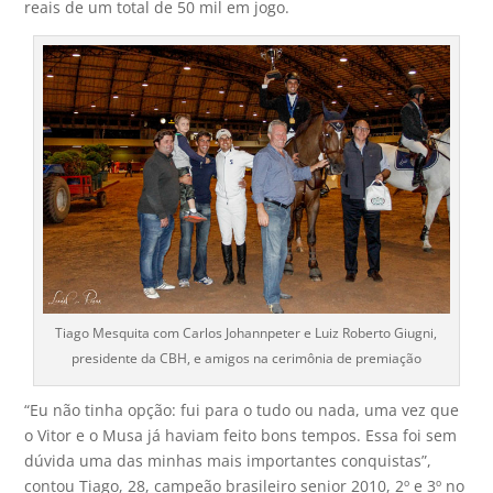
reais de um total de 50 mil em jogo.
Tiago Mesquita com Carlos Johannpeter e Luiz Roberto Giugni,
presidente da CBH, e amigos na cerimônia de premiação
“Eu não tinha opção: fui para o tudo ou nada, uma vez que
o Vitor e o Musa já haviam feito bons tempos. Essa foi sem
dúvida uma das minhas mais importantes conquistas”,
contou Tiago, 28, campeão brasileiro senior 2010, 2º e 3º no