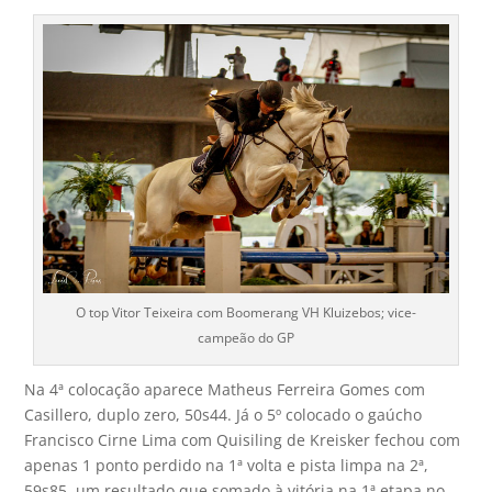
O top Vitor Teixeira com Boomerang VH Kluizebos; vice-
campeão do GP
Na 4ª colocação aparece Matheus Ferreira Gomes com
Casillero, duplo zero, 50s44. Já o 5º colocado o gaúcho
Francisco Cirne Lima com Quisiling de Kreisker fechou com
apenas 1 ponto perdido na 1ª volta e pista limpa na 2ª,
59s85, um resultado que somado à vitória na 1ª etapa no