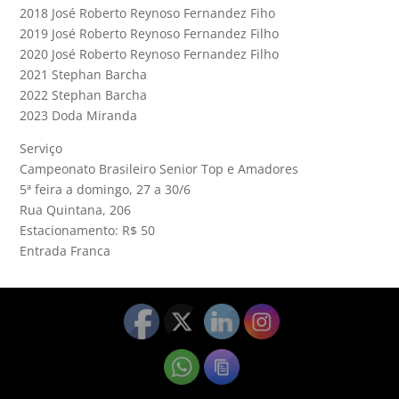
2018 José Roberto Reynoso Fernandez Fiho
2019 José Roberto Reynoso Fernandez Filho
2020 José Roberto Reynoso Fernandez Filho
2021 Stephan Barcha
2022 Stephan Barcha
2023 Doda Miranda
Serviço
Campeonato Brasileiro Senior Top e Amadores
5ª feira a domingo, 27 a 30/6
Rua Quintana, 206
Estacionamento: R$ 50
Entrada Franca