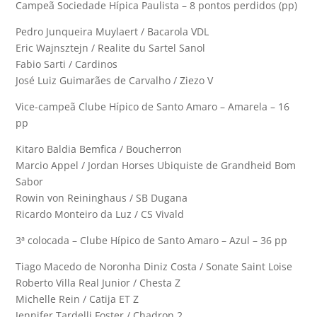
Campeã Sociedade Hípica Paulista – 8 pontos perdidos (pp)
Pedro Junqueira Muylaert / Bacarola VDL
Eric Wajnsztejn / Realite du Sartel Sanol
Fabio Sarti / Cardinos
José Luiz Guimarães de Carvalho / Ziezo V
Vice-campeã Clube Hípico de Santo Amaro – Amarela – 16
pp
Kitaro Baldia Bemfica / Boucherron
Marcio Appel / Jordan Horses Ubiquiste de Grandheid Bom
Sabor
Rowin von Reininghaus / SB Dugana
Ricardo Monteiro da Luz / CS Vivald
3ª colocada – Clube Hípico de Santo Amaro – Azul – 36 pp
Tiago Macedo de Noronha Diniz Costa / Sonate Saint Loise
Roberto Villa Real Junior / Chesta Z
Michelle Rein / Catija ET Z
Jennifer Tardelli Foster / Chadron 2