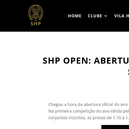
HOME
CLUBE
VILA 
SHP OPEN: ABERT
Chegou a hora da abertura oficial do ano
Na primeira competição do ano válida pel
conjuntos inscritos, as provas de 1.10 a 