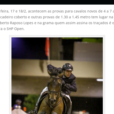
eira, 17 e 18/2, acontecem as provas para cavalos novos de 4 a 7 a
icadeiro coberto e outras provas de 1.30 a 1.45 metro tem lugar n
Alberto Raposo Lopes e na grama quem assim assina os traçados é 
ra o SHP Open.