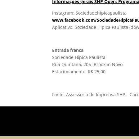
Informações gerais SHP Open: Programa,
instagram: Sociedadehipicapaulista
www.facebook.com/SociedadeHipicaPau
Aplicativo: Sociedade Hipica Paulista (do
Entrada franca
Sociedade Hípica Paulista
Rua Quintana, 206- Brooklin Novo
Estacionamento: R$ 25,00
Fonte: Assessoria de Imprensa SHP – Carol