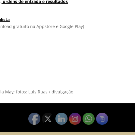
 ordens de entrada e resultados
lista
wnload gratuito na Appstore e Google Play)
a May; fotos: Luis Ruas / divulgação