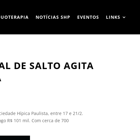
QUOTERAPIA
NOTÍCIAS SHP
EVENTOS
LINKS
L DE SALTO AGITA
A
edade Hípica Paulista, entre 17 e 21/2.
ogo R$ 101 mil. Com cerca de 700