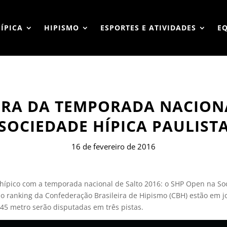
HÍPICA
HIPISMO
ESPORTES E ATIVIDADES
E
URA DA TEMPORADA NACIONA
SOCIEDADE HÍPICA PAULIST
16 de fevereiro de 2016
 hípico com a temporada nacional de Salto 2016: o SHP Open na Soci
o ranking da Confederação Brasileira de Hipismo (CBH) estão em j
1.45 metro serão disputadas em três pistas.