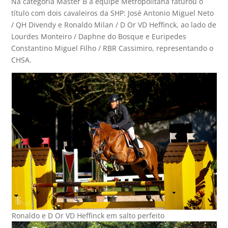
Na categoria Master B a equipe Metropolitana faturou o
título com dois cavaleiros da SHP: José Antonio Miguel Neto
/ QH Divendy e Ronaldo Milan / D Or VD Heffinck, ao lado de
Lourdes Monteiro / Daphne do Bosque e Euripedes
Constantino Miguel Filho / RBR Cassimiro, representando o
CHSA.
Ronaldo e D Or VD Heffinck em salto perfeito