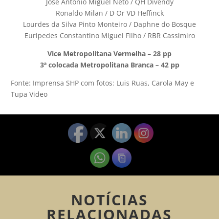
José Antonio Miguel Neto / QH Divendy
Ronaldo Milan / D Or VD Heffinck
Lourdes da Silva Pinto Monteiro / Daphne do Bosque
Euripedes Constantino Miguel Filho / RBR Cassimiro
Vice Metropolitana Vermelha – 28 pp
3ª colocada Metropolitana Branca – 42 pp
Fonte: Imprensa SHP com fotos: Luis Ruas, Carola May e
Tupa Video
NOTÍCIAS
RELACIONADAS