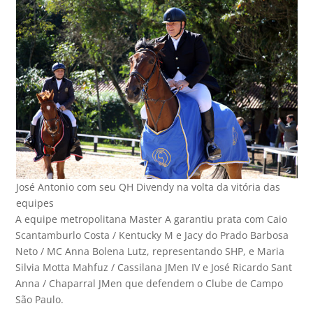
José Antonio com seu QH Divendy na volta da vitória das
equipes
A equipe metropolitana Master A garantiu prata com Caio
Scantamburlo Costa / Kentucky M e Jacy do Prado Barbosa
Neto / MC Anna Bolena Lutz, representando SHP, e Maria
Silvia Motta Mahfuz / Cassilana JMen IV e José Ricardo Sant
Anna / Chaparral JMen que defendem o Clube de Campo
São Paulo.