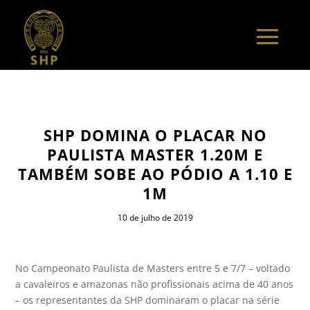
SHP DOMINA O PLACAR NO
PAULISTA MASTER 1.20M E
TAMBÉM SOBE AO PÓDIO A 1.10 E
1M
10 de julho de 2019
No Campeonato Paulista de Masters entre 5 e 7/7 – voltado
a cavaleiros e amazonas não profissionais acima de 40 anos
– os representantes da SHP dominaram o placar na série