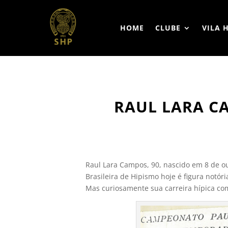
HOME
CLUBE
VILA 
RAUL LARA C
Raul Lara Campos, 90, nascido em 8 de 
Brasileira de Hipismo hoje é figura notór
Mas curiosamente sua carreira hípica c