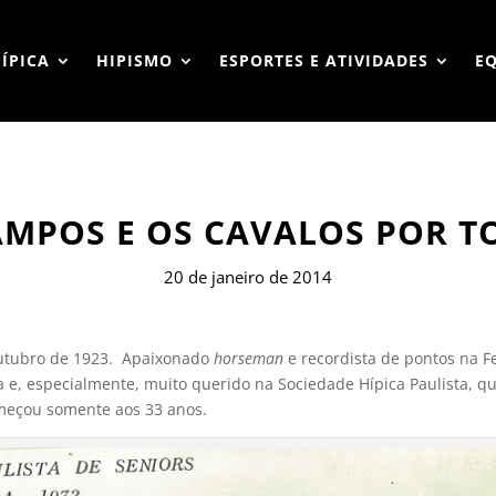
HÍPICA
HIPISMO
ESPORTES E ATIVIDADES
E
AMPOS E OS CAVALOS POR T
20 de janeiro de 2014
outubro de 1923. Apaixonado
horseman
e recordista de pontos na F
ia e, especialmente, muito querido na Sociedade Hípica Paulista, q
omeçou somente aos 33 anos.