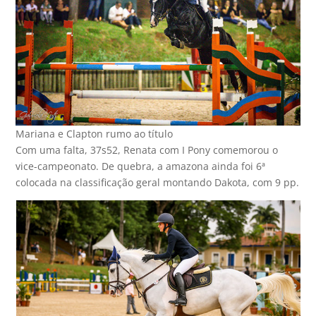
Mariana e Clapton rumo ao título
Com uma falta, 37s52, Renata com I Pony comemorou o
vice-campeonato. De quebra, a amazona ainda foi 6ª
colocada na classificação geral montando Dakota, com 9 pp.