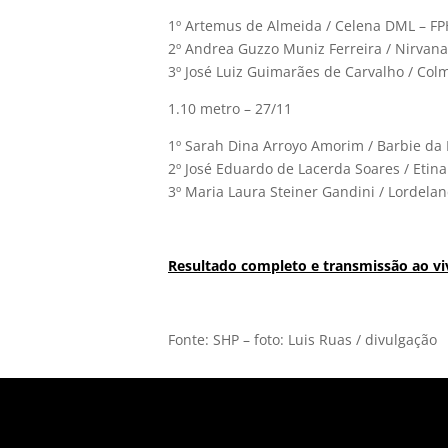
1º Artemus de Almeida / Celena DML – FP
2º Andrea Guzzo Muniz Ferreira / Nirvana
3º José Luiz Guimarães de Carvalho / Col
1.10 metro – 27/11
1º Sarah Dina Arroyo Amorim / Barbie da 
2º José Eduardo de Lacerda Soares / Etin
3º Maria Laura Steiner Gandini / Lordela
Resultado completo e transmissão ao viv
Fonte: SHP – foto: Luis Ruas / divulgação