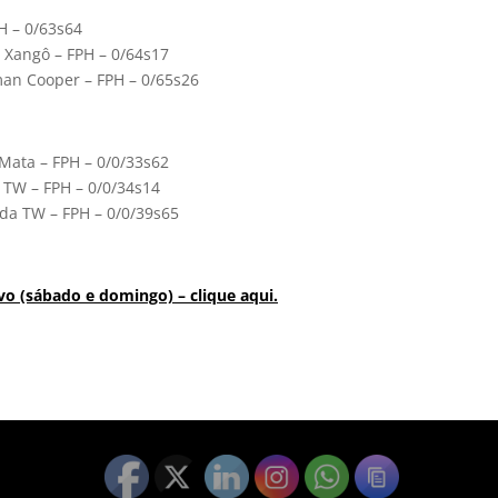
H – 0/63s64
 Xangô – FPH – 0/64s17
man Cooper – FPH – 0/65s26
Mata – FPH – 0/0/33s62
a TW – FPH – 0/0/34s14
nda TW – FPH – 0/0/39s65
o (sábado e domingo) – clique aqui.