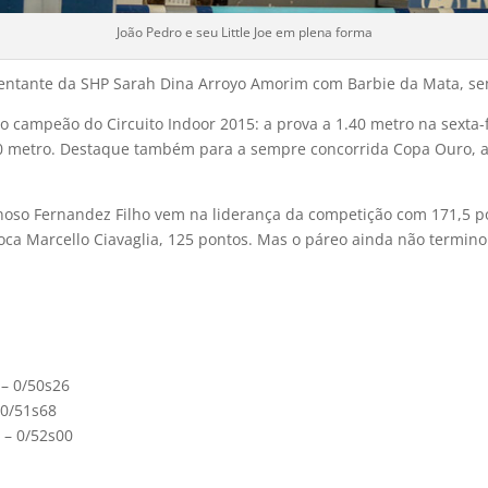
João Pedro e seu Little Joe em plena forma
esentante da SHP Sarah Dina Arroyo Amorim com Barbie da Mata, se
 o campeão do Circuito Indoor 2015: a prova a 1.40 metro na sexta-f
50 metro. Destaque também para a sempre concorrida Copa Ouro, a
eynoso Fernandez Filho vem na liderança da competição com 171,5 
ioca Marcello Ciavaglia, 125 pontos. Mas o páreo ainda não termino
 – 0/50s26
– 0/51s68
 – 0/52s00