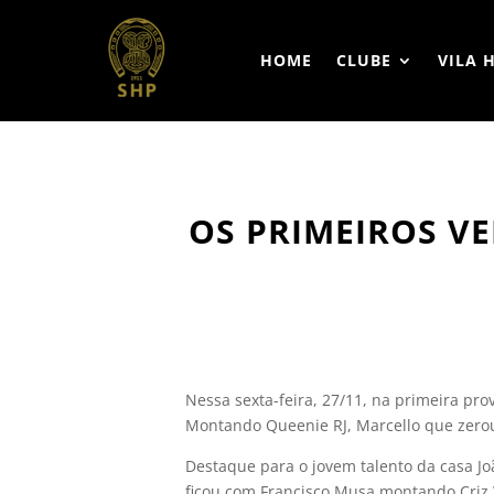
HOME
CLUBE
VILA 
OS PRIMEIROS V
Nessa sexta-feira, 27/11, na primeira prov
Montando Queenie RJ, Marcello que zerou
Destaque para o jovem talento da casa Joã
ficou com Francisco Musa montando Criz 