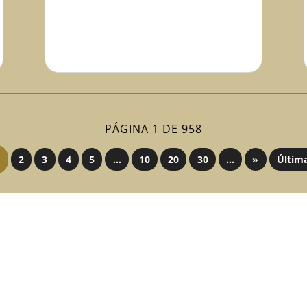
PÁGINA 1 DE 958
2
3
4
5
...
10
20
30
...
»
Últim
VISITE NOSSA PÁGINA DE NOTÍCIAS