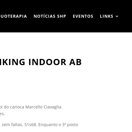
QUOTERAPIA
NOTÍCIAS SHP
EVENTOS
LINKS
NKING INDOOR AB
oi do carioca Marcello Ciavaglia.
es.
, sem faltas, 51s68. Enquanto o 3º posto