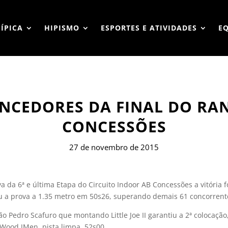
HÍPICA
HIPISMO
ESPORTES E ATIVIDADES
E
ENCEDORES DA FINAL DO RA
CONCESSÕES
27 de novembro de 2015
a da 6ª e última Etapa do Circuito Indoor AB Concessões a vitória f
 a prova a 1.35 metro em 50s26, superando demais 61 concorrent
o Pedro Scafuro que montando Little Joe II garantiu a 2ª colocação
Wood JMen, pista limpa, 52s00.