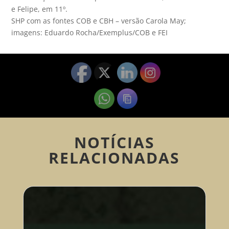
e Felipe, em 11º.
SHP com as fontes COB e CBH – versão Carola May;
imagens: Eduardo Rocha/Exemplus/COB e FEI
NOTÍCIAS
RELACIONADAS