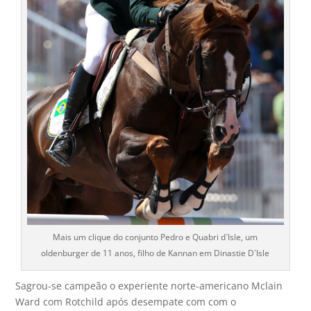
Mais um clique do conjunto Pedro e Quabri d´Isle, um
oldenburger de 11 anos, filho de Kannan em Dinastie D´Isle
Sagrou-se campeão o experiente norte-americano Mclain
Ward com Rotchild após desempate com com o