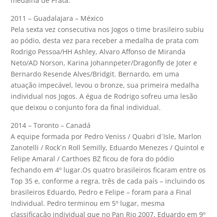
medalha de Prata.
2011 – Guadalajara – México
Pela sexta vez consecutiva nos Jogos o time brasileiro subiu
ao pódio, desta vez para receber a medalha de prata com
Rodrigo Pessoa/HH Ashley, Alvaro Affonso de Miranda
Neto/AD Norson, Karina Johannpeter/Dragonfly de Joter e
Bernardo Resende Alves/Bridgit. Bernardo, em uma
atuação impecável, levou o bronze, sua primeira medalha
individual nos Jogos. A égua de Rodrigo sofreu uma lesão
que deixou o conjunto fora da final individual.
2014 – Toronto – Canadá
A equipe formada por Pedro Veniss / Quabri d`Isle, Marlon
Zanotelli / Rock´n Roll Semilly, Eduardo Menezes / Quintol e
Felipe Amaral / Carthoes BZ ficou de fora do pódio
fechando em 4º lugar.Os quatro brasileiros ficaram entre os
Top 35 e, conforme a regra, três de cada país – incluindo os
brasileiros Eduardo, Pedro e Felipe – foram para a Final
Individual. Pedro terminou em 5º lugar, mesma
classificação individual que no Pan Rio 2007, Eduardo em 9º