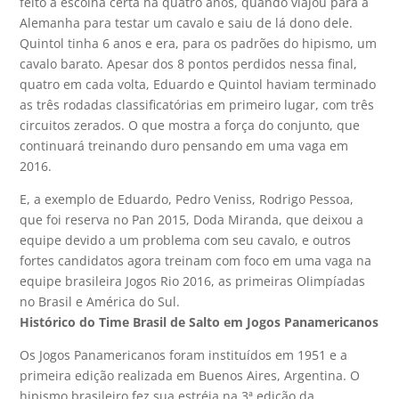
feito a escolha certa há quatro anos, quando viajou para a
Alemanha para testar um cavalo e saiu de lá dono dele.
Quintol tinha 6 anos e era, para os padrões do hipismo, um
cavalo barato. Apesar dos 8 pontos perdidos nessa final,
quatro em cada volta, Eduardo e Quintol haviam terminado
as três rodadas classificatórias em primeiro lugar, com três
circuitos zerados. O que mostra a força do conjunto, que
continuará treinando duro pensando em uma vaga em
2016.
E, a exemplo de Eduardo, Pedro Veniss, Rodrigo Pessoa,
que foi reserva no Pan 2015, Doda Miranda, que deixou a
equipe devido a um problema com seu cavalo, e outros
fortes candidatos agora treinam com foco em uma vaga na
equipe brasileira Jogos Rio 2016, as primeiras Olimpíadas
no Brasil e América do Sul.
Histórico do Time Brasil de Salto em Jogos Panamericanos
Os Jogos Panamericanos foram instituídos em 1951 e a
primeira edição realizada em Buenos Aires, Argentina. O
hipismo brasileiro fez sua estréia na 3ª edição da