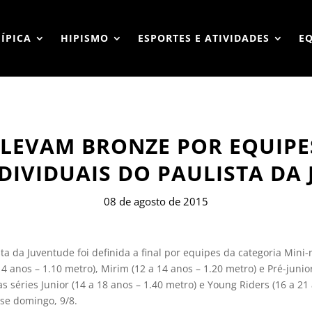
HÍPICA
HIPISMO
ESPORTES E ATIVIDADES
E
 LEVAM BRONZE POR EQUIPE
NDIVIDUAIS DO PAULISTA DA
08 de agosto de 2015
 da Juventude foi definida a final por equipes da categoria Mini-m
14 anos – 1.10 metro), Mirim (12 a 14 anos – 1.20 metro) e Pré-junior
as séries Junior (14 a 18 anos – 1.40 metro) e Young Riders (16 a 21
sse domingo, 9/8.