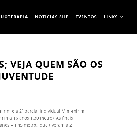
QUOTERAPIA
NOTÍCIAS SHP
EVENTOS
LINKS
S; VEJA QUEM SÃO OS
 JUVENTUDE
irim e a 2ª parcial individual Mini-mirim
 (14 a 16 anos 1.30 metro). As finais
 anos – 1.45 metro), que tiveram a 2ª