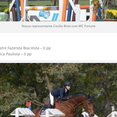
Nossa representante Cecília Brito com MC Fortune
estre Fazenda Boa Vista – 0 pp
ca Paulista – 0 pp