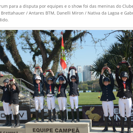
rum para a disputa por equipes e o show foi das meninas do Club
 Brettahauer / Antares BTM, Danelli Miron / Nativa da Lagoa e Gab
dido.