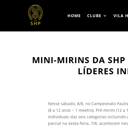
HOME
CLUBE
VILA 
MINI-MIRINS DA SHP
LÍDERES I
Nesse sábado, 8/8, no Campeonato Paulista
(8 a 12 anos – 1 meetro), Pré-mirim (12 a 
individuais das seis categorias incluindo 
parcial na sexta-feira, 7/8, acontecem ne