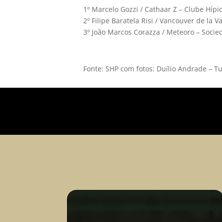
1º Marcelo Gozzi / Cathaar Z – Clube Híp
2º Filipe Baratela Risi / Vancouver de la 
3º João Marcos Corazza / Meteoro – Socied
Fonte: SHP com fotos: Duílio Andrade – T