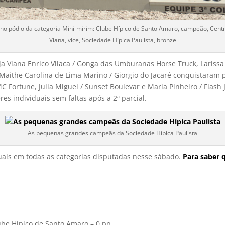
 pódio da categoria Mini-mirim: Clube Hípico de Santo Amaro, campeão, Centr
Viana, vice, Sociedade Hípica Paulista, bronze
ja Viana Enrico Vilaca / Gonga das Umburanas Horse Truck, Lariss
 Maithe Carolina de Lima Marino / Giorgio do Jacaré conquistaram p
C Fortune, Julia Miguel / Sunset Boulevar e Maria Pinheiro / Flash
es individuais sem faltas após a 2ª parcial.
As pequenas grandes campeãs da Sociedade Hípica Paulista
duais em todas as categorias disputadas nesse sábado.
Para saber 
lube Hípico de Santo Amaro – 0 pp