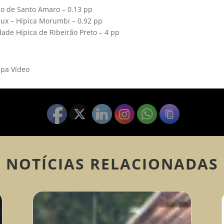
ico de Santo Amaro – 0.13 pp
Vaux – Hípica Morumbi – 0.92 pp
ade Hípica de Ribeirão Preto – 4 pp
upa Vídeo
NOTÍCIAS RELACIONADAS