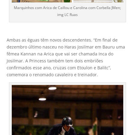
Marquinhos com Arica de Caillou e Carolina com Corbella JMen;
img LC Ruas
Ambas as éguas têm novos descendentes. “Em final de
dezembro último nasceu no Haras Josilmar em Bauru uma
fêmea Kannan na Arica que vai ser chamada Inca do
Josilmar. A Princess também tem dois embriões
confirmados esse ano, cruzas com Etoulon e Balitc”,
comemora o renomado cavaleiro e treinador.