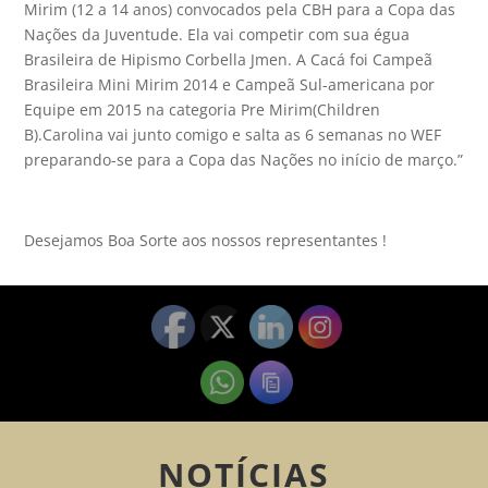
Mirim (12 a 14 anos) convocados pela CBH para a Copa das
Nações da Juventude. Ela vai competir com sua égua
Brasileira de Hipismo Corbella Jmen. A Cacá foi Campeã
Brasileira Mini Mirim 2014 e Campeã Sul-americana por
Equipe em 2015 na categoria Pre Mirim(Children
B).Carolina vai junto comigo e salta as 6 semanas no WEF
preparando-se para a Copa das Nações no início de março.”
Desejamos Boa Sorte aos nossos representantes !
NOTÍCIAS