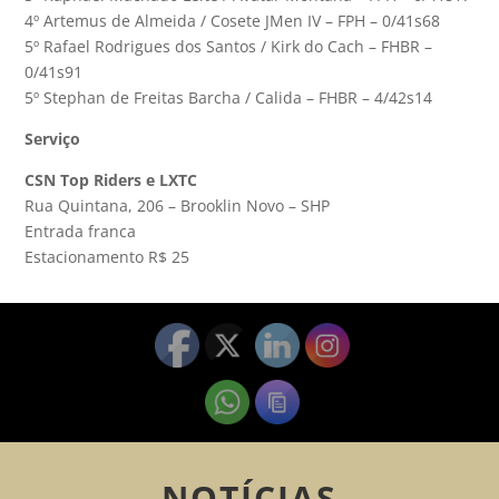
4º Artemus de Almeida / Cosete JMen IV – FPH – 0/41s68
5º Rafael Rodrigues dos Santos / Kirk do Cach – FHBR –
0/41s91
5º Stephan de Freitas Barcha / Calida – FHBR – 4/42s14
Serviço
CSN Top Riders e LXTC
Rua Quintana, 206 – Brooklin Novo – SHP
Entrada franca
Estacionamento R$ 25
NOTÍCIAS