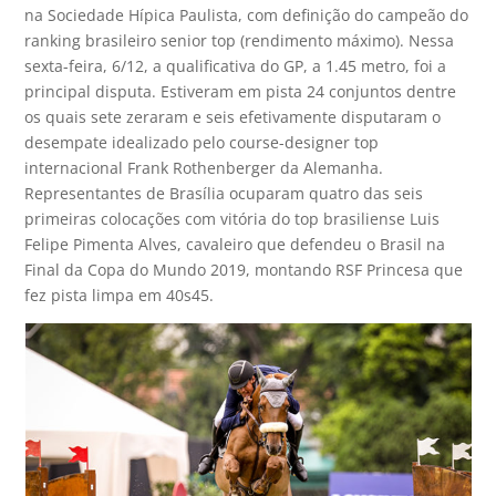
na Sociedade Hípica Paulista, com definição do campeão do
ranking brasileiro senior top (rendimento máximo). Nessa
sexta-feira, 6/12, a qualificativa do GP, a 1.45 metro, foi a
principal disputa. Estiveram em pista 24 conjuntos dentre
os quais sete zeraram e seis efetivamente disputaram o
desempate idealizado pelo course-designer top
internacional Frank Rothenberger da Alemanha.
Representantes de Brasília ocuparam quatro das seis
primeiras colocações com vitória do top brasiliense Luis
Felipe Pimenta Alves, cavaleiro que defendeu o Brasil na
Final da Copa do Mundo 2019, montando RSF Princesa que
fez pista limpa em 40s45.