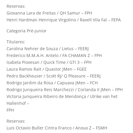
Reservas:
Giovanna Lara de Freitas / QH Samur – FPH
Henri Hardman Henrique Virgolino / Ravell Vila Fal – FEPA
Categoria Pré-junior
Titulares:
Carolina Nehrer de Souza / Lietus – FEERJ
Frederico M.M.A.H. Antelo / FA CHAMAN Z – FPH
Isabela Piovesan / Quick Time / GTI 3 – FPH
Laura Ramos Rait / Quastor JMen – FGEE
Pedro Backheuser / Scott RJ/ Q Pleasure – FEERJ
Rodrigo Jardim da Rosa / Capuava JMen – FCH
Rodrigo Junqueira Reis Marchezzi / Corlanda II JMen – FPH
Victoria Junqueira Ribeiro de Mendonça / Ulrike van het
Hallenhof –
FPH
Reservas:
Luis Octavio Buller Cintra Franco / Anoux Z – FSMH