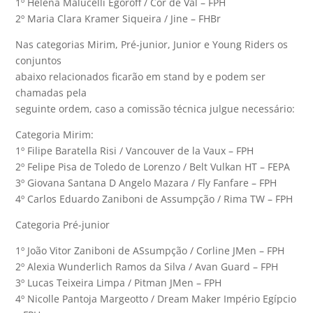
1º Helena Malucelli Egoroff / Cor de Val – FPH
2º Maria Clara Kramer Siqueira / Jine – FHBr
Nas categorias Mirim, Pré-junior, Junior e Young Riders os
conjuntos
abaixo relacionados ficarão em stand by e podem ser
chamadas pela
seguinte ordem, caso a comissão técnica julgue necessário:
Categoria Mirim:
1º Filipe Baratella Risi / Vancouver de la Vaux – FPH
2º Felipe Pisa de Toledo de Lorenzo / Belt Vulkan HT – FEPA
3º Giovana Santana D Angelo Mazara / Fly Fanfare – FPH
4º Carlos Eduardo Zaniboni de Assumpção / Rima TW – FPH
Categoria Pré-junior
1º João Vitor Zaniboni de ASsumpção / Corline JMen – FPH
2º Alexia Wunderlich Ramos da Silva / Avan Guard – FPH
3º Lucas Teixeira Limpa / Pitman JMen – FPH
4º Nicolle Pantoja Margeotto / Dream Maker Império Egípcio