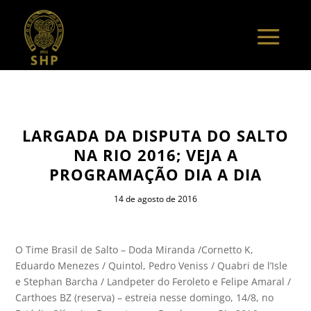
LARGADA DA DISPUTA DO SALTO
NA RIO 2016; VEJA A
PROGRAMAÇÃO DIA A DIA
14 de agosto de 2016
O Time Brasil de Salto – Doda Miranda /Cornetto K,
Eduardo Menezes / Quintol, Pedro Veniss / Quabri de l’Isle
e Stephan Barcha / Landpeter do Feroleto e Felipe Amaral /
Carthoes BZ (reserva) – estreia nesse domingo, 14/8, no