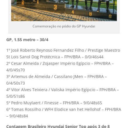
Comemoração no pódio do GP Hyundai
GP, 1.55 metro – 30/4
1º José Roberto Reynoso Fernandez Filho / Prestige Maestro
St Lois Sanol Dog Protécnica – FPH/BRA – 0/0/46s44
2º Cesar Almeida / Zojasper Império Egípcio – FPH/BRA –
4/0/45s70
3º Artemus de Almeida / Cassilano JMen – FPH/BRA –
0/4/50s73
4º Vitor Alves Teixiera / Valiska Império Egípcio – FPH/BRA –
5/0/51s86
5º Pedro Muylaert / Finesse – FPH/BRA – 9/0/48s65
6º Tomas Rossilho / WFH Elodice van het Hellohof – FPH/BRA
– 9/0/48s84
Contagem Brasileiro Hyundai Senior Top após 3 de 8