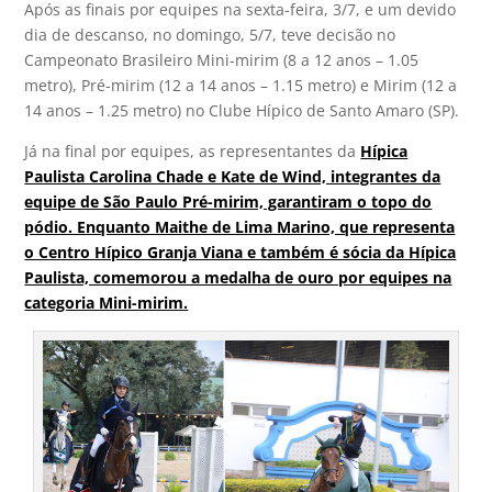
Após as finais por equipes na sexta-feira, 3/7, e um devido
dia de descanso, no domingo, 5/7, teve decisão no
Campeonato Brasileiro Mini-mirim (8 a 12 anos – 1.05
metro), Pré-mirim (12 a 14 anos – 1.15 metro) e Mirim (12 a
14 anos – 1.25 metro) no Clube Hípico de Santo Amaro (SP).
Já na final por equipes, as representantes da
Hípica
Paulista Carolina Chade e Kate de Wind, integrantes da
equipe de São Paulo Pré-mirim, garantiram o topo do
pódio. Enquanto Maithe de Lima Marino, que representa
o Centro Hípico Granja Viana e também é sócia da Hípica
Paulista, comemorou a medalha de ouro por equipes na
categoria Mini-mirim.