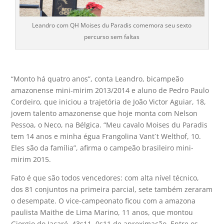
Leandro com QH Moises du Paradis comemora seu sexto
percurso sem faltas
“Monto há quatro anos”, conta Leandro, bicampeão
amazonense mini-mirim 2013/2014 e aluno de Pedro Paulo
Cordeiro, que iniciou a trajetória de João Victor Aguiar, 18,
jovem talento amazonense que hoje monta com Nelson
Pessoa, o Neco, na Bélgica. “Meu cavalo Moises du Paradis
tem 14 anos e minha égua Frangolina Vant´t Welthof, 10.
Eles são da família”, afirma o campeão brasileiro mini-
mirim 2015.
Fato é que são todos vencedores: com alta nível técnico,
dos 81 conjuntos na primeira parcial, sete também zeraram
o desempate. O vice-campeonato ficou com a amazona
paulista Maithe de Lima Marino, 11 anos, que montou
Giorgio do Jacaré, 43s11, 0s11 de aproximação. Entre os