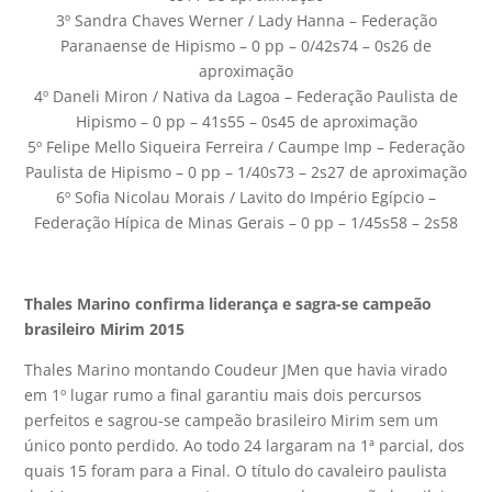
3º Sandra Chaves Werner / Lady Hanna – Federação
Paranaense de Hipismo – 0 pp – 0/42s74 – 0s26 de
aproximação
4º Daneli Miron / Nativa da Lagoa – Federação Paulista de
Hipismo – 0 pp – 41s55 – 0s45 de aproximação
5º Felipe Mello Siqueira Ferreira / Caumpe Imp – Federação
Paulista de Hipismo – 0 pp – 1/40s73 – 2s27 de aproximação
6º Sofia Nicolau Morais / Lavito do Império Egípcio –
Federação Hípica de Minas Gerais – 0 pp – 1/45s58 – 2s58
Thales Marino confirma liderança e sagra-se campeão
brasileiro Mirim 2015
Thales Marino montando Coudeur JMen que havia virado
em 1º lugar rumo a final garantiu mais dois percursos
perfeitos e sagrou-se campeão brasileiro Mirim sem um
único ponto perdido. Ao todo 24 largaram na 1ª parcial, dos
quais 15 foram para a Final. O título do cavaleiro paulista