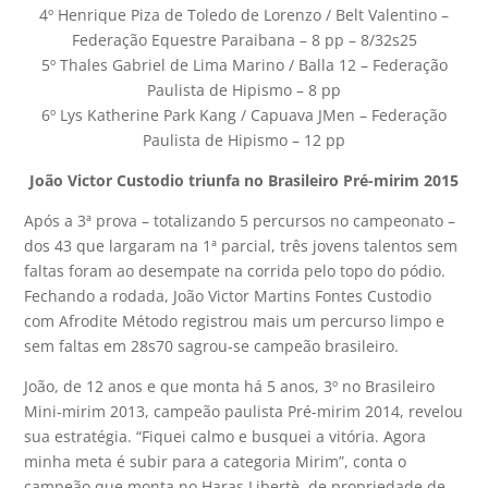
4º Henrique Piza de Toledo de Lorenzo / Belt Valentino –
Federação Equestre Paraibana – 8 pp – 8/32s25
5º Thales Gabriel de Lima Marino / Balla 12 – Federação
Paulista de Hipismo – 8 pp
6º Lys Katherine Park Kang / Capuava JMen – Federação
Paulista de Hipismo – 12 pp
João Victor Custodio triunfa no Brasileiro Pré-mirim 2015
Após a 3ª prova – totalizando 5 percursos no campeonato –
dos 43 que largaram na 1ª parcial, três jovens talentos sem
faltas foram ao desempate na corrida pelo topo do pódio.
Fechando a rodada, João Victor Martins Fontes Custodio
com Afrodite Método registrou mais um percurso limpo e
sem faltas em 28s70 sagrou-se campeão brasileiro.
João, de 12 anos e que monta há 5 anos, 3º no Brasileiro
Mini-mirim 2013, campeão paulista Pré-mirim 2014, revelou
sua estratégia. “Fiquei calmo e busquei a vitória. Agora
minha meta é subir para a categoria Mirim”, conta o
campeão que monta no Haras Libertè, de propriedade de