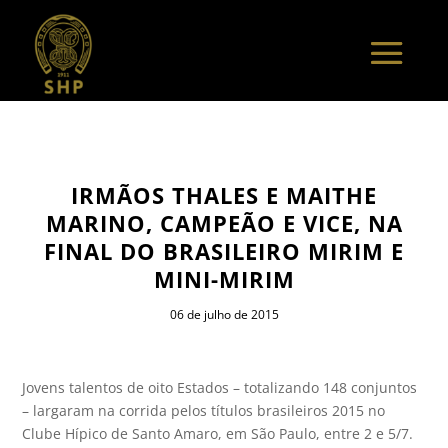
IRMÃOS THALES E MAITHE
MARINO, CAMPEÃO E VICE, NA
FINAL DO BRASILEIRO MIRIM E
MINI-MIRIM
06 de julho de 2015
Jovens talentos de oito Estados – totalizando 148 conjuntos
– largaram na corrida pelos títulos brasileiros 2015 no
Clube Hípico de Santo Amaro, em São Paulo, entre 2 e 5/7.