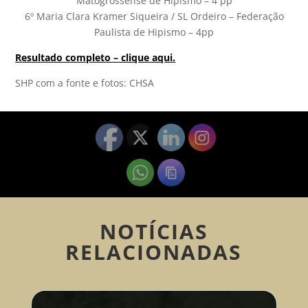
Matogrossense de Hipismo – 4 pp
6º Maria Clara Kramer Siqueira / SL Ordeiro – Federação
Paulista de Hipismo – 4pp
Resultado completo – clique aqui.
SHP com a fonte e fotos: CHSA
NOTÍCIAS
RELACIONADAS