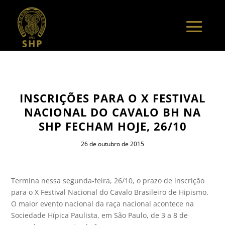
INSCRIÇÕES PARA O X FESTIVAL
NACIONAL DO CAVALO BH NA
SHP FECHAM HOJE, 26/10
26 de outubro de 2015
Termina nessa segunda-feira, 26/10, o prazo de inscrição
para o X Festival Nacional do Cavalo Brasileiro de Hipismo.
O maior evento nacional da raça nacional acontece na
Sociedade Hípica Paulista, em São Paulo, de 3 a 8 de