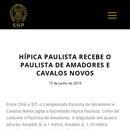
HÍPICA PAULISTA RECEBE O
PAULISTA DE AMADORES E
CAVALOS NOVOS
15 de junho de 2016
Entre 29/6 e 3/7, o Campeonato Paulista de Amadores e
Cavalos Novos agita a Sociedade Hípica Paulista. Como de
costume o Paulista de Amadores é disputado em quatro
alturas: Amador B, a 1 metro, Amador A, 1.10 metro,