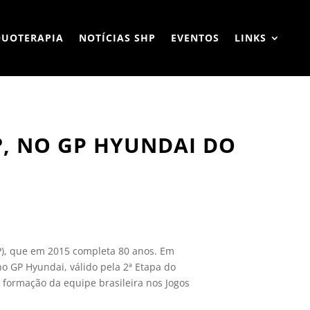
QUOTERAPIA
NOTÍCIAS SHP
EVENTOS
LINKS
º, NO GP HYUNDAI DO
SP), que em 2015 completa 80 anos. Em
 no GP Hyundai, válido pela 2ª Etapa do
 formação da equipe brasileira nos Jogos