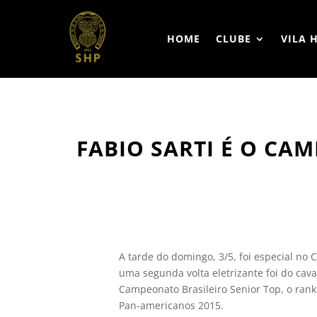
HOME
CLUBE
VILA 
FABIO SARTI É O CA
A tarde do domingo, 3/5, foi especial no
uma segunda volta eletrizante foi do cava
Campeonato Brasileiro Senior Top, o rank
Pan-americanos 2015.