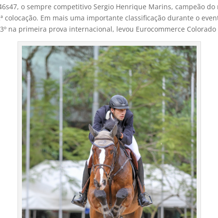
s47, o sempre competitivo Sergio Henrique Marins, campeão do ra
 colocação. Em mais uma importante classificação durante o even
 e 3º na primeira prova internacional, levou Eurocommerce Colorado