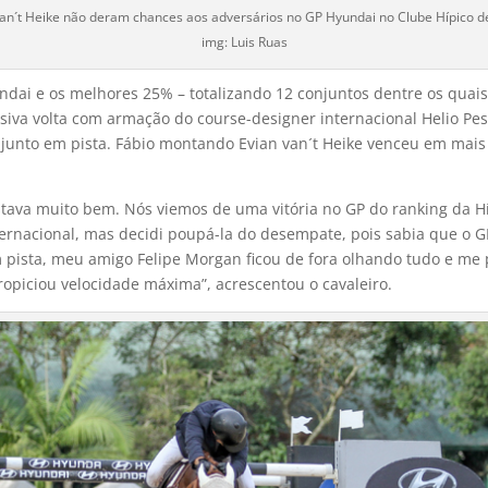
van´t Heike não deram chances aos adversários no GP Hyundai no Clube Hípico 
img: Luis Ruas
dai e os melhores 25% – totalizando 12 conjuntos dentre os quais 
isiva volta com armação do course-designer internacional Helio P
junto em pista. Fábio montando Evian van´t Heike venceu em mais
stava muito bem. Nós viemos de uma vitória no GP do ranking da H
ternacional, mas decidi poupá-la do desempate, pois sabia que o 
 pista, meu amigo Felipe Morgan ficou de fora olhando tudo e me p
propiciou velocidade máxima”, acrescentou o cavaleiro.