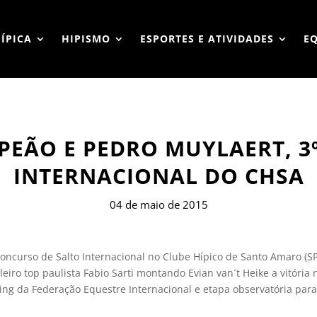
HÍPICA
HIPISMO
ESPORTES E ATIVIDADES
E
MPEÃO E PEDRO MUYLAERT, 3
INTERNACIONAL DO CHSA
04 de maio de 2015
 Concurso de Salto Internacional no Clube Hípico de Santo Amaro (
leiro top paulista Fabio Sarti montando Evian van´t Heike a vitória
ing da Federação Equestre Internacional e etapa observatória para