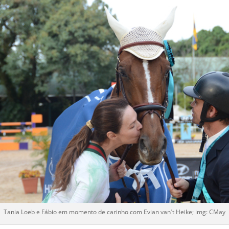
Tania Loeb e Fábio em momento de carinho com Evian van´t Heike; img: CMay