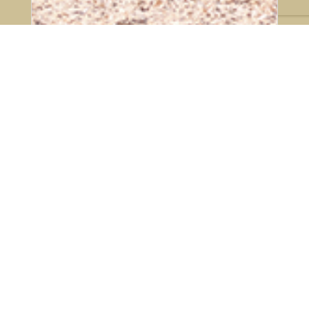
23 de julho de 2026
Ranking Adestramento SHP
após 5 de 9 etapas