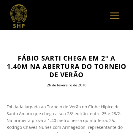
FÁBIO SARTI CHEGA EM 2º A
1.40M NA ABERTURA DO TORNEIO
DE VERÃO
26 de fevereiro de 2016
Foi dada largada ao Torneio de Verão no Clube Hípico de
Santo Amaro que chega a sua 28ª edição, entre 25 e 28/2.
Na primeira prova a 1.40 metro nessa quinta-feira, 25,
Rodrigo Chaves Nunes com Armagedon, representante do